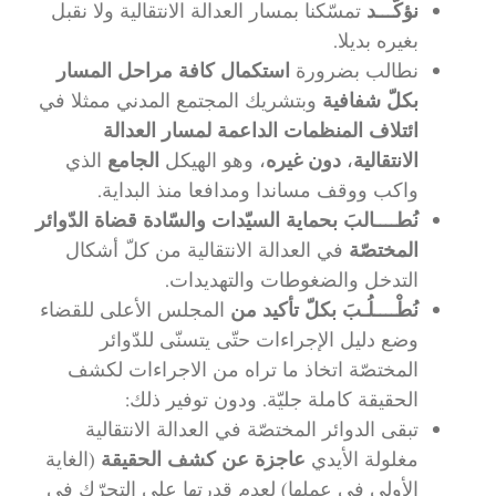
نؤكّـــد
تمسّكنا بمسار العدالة الانتقالية ولا نقبل
بغيره بديلا.
نطالب بضرورة
استكمال كافة مراحل المسار
بكلّ شفافية
وبتشريك المجتمع المدني ممثلا في
ائتلاف المنظمات الداعمة لمسار العدالة
الانتقالية
،
دون غيره
، وهو الهيكل
الجامع
الذي
واكب ووقف مساندا ومدافعا منذ البداية.
نُطــــالبَ بحماية السيّدات والسّادة قضاة الدّوائر
المختصّة
في العدالة الانتقالية من كلّ أشكال
التدخل والضغوطات والتهديدات.
نُطْــــلُـبَ بكلّ تأكيد من
المجلس الأعلى للقضاء
وضع دليل الإجراءات حتّى يتسنّى للدّوائر
المختصّة اتخاذ ما تراه من الاجراءات لكشف
الحقيقة كاملة جليّة. ودون توفير ذلك:
تبقى الدوائر المختصّة في العدالة الانتقالية
مغلولة الأيدي
عاجزة عن كشف الحقيقة
(الغاية
الأولى في عملها) لعدم قدرتها على التحرّك في