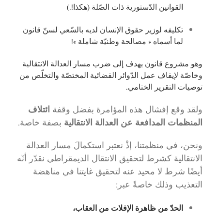
القوانين الدّستورية ذات الصّلة (هكذا!.)
تكليفه لوزير حقوق الإنسان لديه بالسّعي لسنّ قانون
لما أسماه « مصالحة وطنيّة شاملة »!
وهو مشروع قانون يهدف إلى ضرب مسار العدالة الانتقالية
وخاصّة لإيقاف عمل الدّوائر القضائية المختصّة والتخلّص من
توصيات التقرير الختامي.
ولقد وقع إفشال هذه المؤامرة بفضل وقفة
ائتلاف
المنظمات المدافعة عن العدالة الانتقالية
بصفة خاصة.
ونحن، في منظمتنا، إذْ نعتبر استكمالَ مسار العدالة
الانتقالية كشرط لتحقيق الانتقال الديمقراطي نقدّر أنّه
أيضًا شرط لا محيد عنه لتحقيق غايتنا في مناهضة
التعذيب وذلك خاصةً عبر:
الحدّ من ظاهرة الإفلات من العقاب،