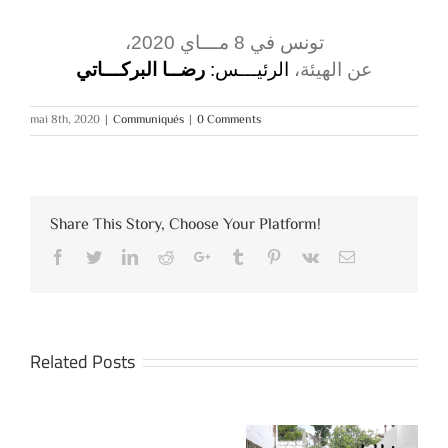
تونس في 8 مـــاي 2020،
عن الهيئة،
الرئيـــس:
رضــا البركـــاتي
mai 8th, 2020
|
Communiqués
|
0 Comments
Share This Story, Choose Your Platform!
Facebook
Twitter
LinkedIn
Reddit
Google+
Tumblr
Pinterest
Vk
Email
Related Posts
بل