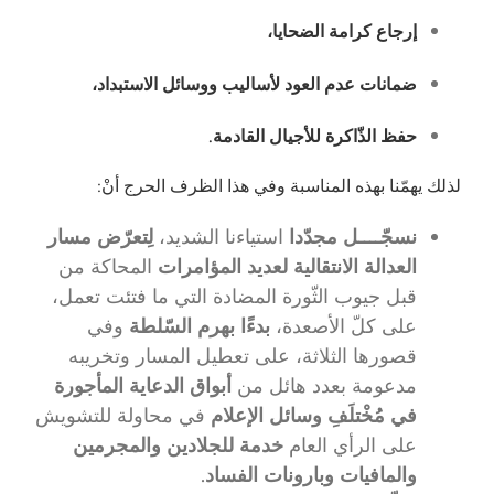
إرجاع كرامة الضحايا،
ضمانات عدم العود لأساليب ووسائل الاستبداد،
حفظ الذّاكرة للأجيال القادمة.
لذلك يهمّنا بهذه المناسبة وفي هذا الظرف الحرج أنْ:
نسجّــــل مجدّدا
استياءنا الشديد،
لِتعرّض مسار
العدالة الانتقالية لعديد المؤامرات
المحاكة من
قبل جيوب الثّورة المضادة التي ما فتئت تعمل،
على كلّ الأصعدة،
بدءًا بهرم السّلطة
وفي
قصورها الثلاثة، على تعطيل المسار وتخريبه
مدعومة بعدد هائل من
أبواق الدعاية المأجورة
في مُخْتلَفِ وسائل الإعلام
في محاولة للتشويش
على الرأي العام
خدمة للجلادين والمجرمين
والمافيات وبارونات الفساد.