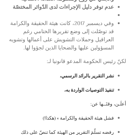
عدم توفر دليل الإجراءات لدى الدّوائر المختصّة
وفي ديسمبر 2017، كانت هيئة الحقيقة والكرامة
قد توصّلت إلى وضع تقريرها الختامي رغم
العراقيل وحملات التشويش على أعمالها وتشويه
المسؤولين عليها والضحايا الذين لجؤوا لها.
لكنّ رئيس الحكومة المدعو قانونيا لـ:
نشر التقرير بالرائد الرسمي،
تنفيذ التوصيات الواردة به،
أعلَـن، وقتَــها عن:
فشل هيئة الحقيقة والكرامة » (هكذا!)
رفضه تسلّمَ التقرير من الهيئة كما تنصّ على ذلك