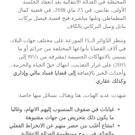
المختصّة في العدالة الانتقالية بعد انعقاد الجلسة
الأولى، بقابس، في 23 ماي 2018، في قضية كمال
المطماطي وتلتها مباشرة فتح قضية فيصل بركات
بنابل ونبيل البركاتي بالكاف.
وتنظر الدّوائر الــ13 الموزعة على مختلف جهات البلاد،
في آلاف القضايا بأنواعها المختلفة من جرائم أو ما
يسمى بالانتهاكات الجسيمة (مقترفة من 1955 إلى
2013) على غرار التعذيب، انتهاك حقّ الحياة والحرمة…
وأحداث الخبز بالإضافة
إلى قضايا فساد مالي وإداري
وكذلك عقاري
.
شهدت عديد الهنات، هنا وهناك، نسجّل منها خاصة:
غيابات في صفوف المنسوب إليهم الاتهام، وغالبا
ما يكون ذلك بتحريض من جهات مشبوهة
امتناع أغلب من حضر منهم عن الانخراط الفعلي
والجدّي في روح ومنظومة العدالة الانتقالية