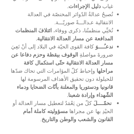
غياب
دليل الإجراءات.
تُصبحُ عدالةُ الدّوائر المختصّة في العدالة
الانتقالية عـدالـــةً صوريّـــة.
تُحَيِّي منظمتُنا، ذكرى ووفاء،
ائتلافَ المنظمات
المدافعة عن مسار العدالة الانتقالية.
ندعـُــــوَ
كافة القوى الحيّة في البلاد إلى أنْ تَعِيَ
ضرورةَ مواصلةِ
الوقوف بيقظة وحزم دفاعا عن
مسار العدالة الانتقالية حتّى استكمال كافة
مراحلها
وإحباط كلّ المؤامرات التي تحاك ضدّها
للحيلولة دون تحقيق الأهداف المرسومة لها
قانونيا ودستوريا والمعلنة بأنّات الضحايا ودماء
الشّهداء وإرادة شعبنا.
نحمّــــلَ
كلّ من يَعْمَدُ لتعطيل مسار العدالة أو
الحيْدِ بها عن مجراها
مسؤوليته كاملة أمام
القانون والشعب والوطن والتاريخ
.