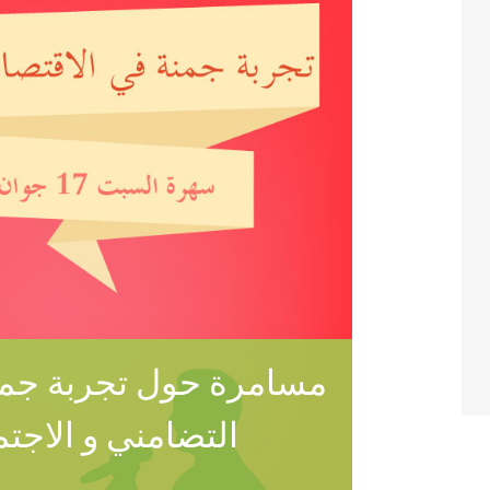
مسامرة حول تجربة جمنة
التضامني و الاجت