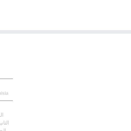
isia
ال
الثان