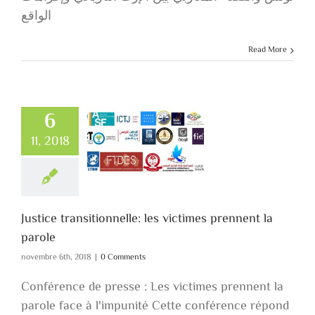
الواقع
Read More
6
Justice
11, 2018
nsitionnelle: les
ctimes prennent
la parole
Justice transitionnelle: les victimes prennent la
parole
novembre 6th, 2018
|
0 Comments
Conférence de presse : Les victimes prennent la
parole face à l'impunité Cette conférence répond