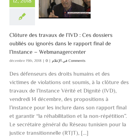
12, 2018
liés ou ignorés
ans le rapport
al de l’Instance
–
bmanagercenter
Clôture des travaux de l’IVD : Ces dossiers
في الإعلام
oubliés ou ignorés dans le rapport final de
l’Instance – Webmanagercenter
décembre 19th, 2018
|
|
في الإعلام
0 Comments
Des défenseurs des droits humains et des
victimes de violations ont soumis, à la clôture des
travaux de l’Instance Vérité et Dignité (IVD),
vendredi 14 décembre, des propositions à
l’instance pour les inclure dans son rapport final
et garantir “la réhabilitation et la non-répétition”.
Le secrétaire général du Réseau tunisien pour la
justice transitionnelle (RTJT), [...]