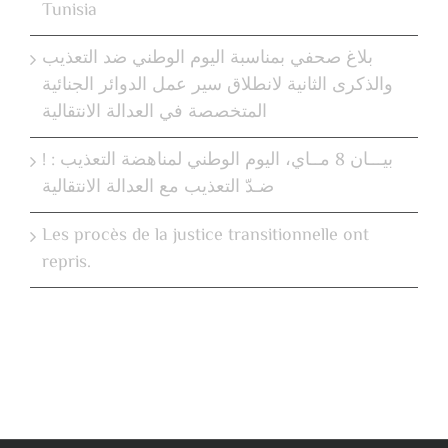
Tunisia
بلاغ صحفي بمناسبة اليوم الوطني ضد التعذيب
والذكرى الثانية لانطلاق سير عمل الدوائر الجنائية
المتخصصة في العدالة الانتقالية
! بيـــان 8 مــاي، اليوم الوطني لمناهضة التعذيب :
ضـدّ التعذيب مع العدالة الانتقالية
Les procès de la justice transitionnelle ont
repris.