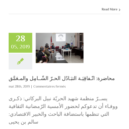
Read More
28
05, 2019
محاضرة: اتّـفاقِيَ
التبَـادُل الحـرّ
الشّــامِل والمـعَم
محاضرة: اتّـفاقِيَـة التبَـادُل الحـرّ الشّــامِل والمـعَمَّق
sur
mai 28th, 2019
|
Commentaires fermés
محاضرة:
اتّـفاقِيَـة
يســرّ منظمة شهيد الحريّة نبيل البركاتي: ذكـرى
التبَـادُل
ووفـاء أن تدعوكم لحضور الأمسية الرّمضانية الثقافية
الحـرّ
الشّــامِل
التي تنظمها باستضافة الباحث والخبير الاقتصادي:
والمـعَمَّق
سالم بن يحيى