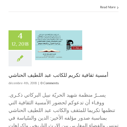
Read More
4
12, 2018
أمسية ثقافية تك
للكاتب عبد اللط
الحناشي
أمسية ثقافية تكريم للكاتب عبد اللطيف الحناشي
décembre 4th, 2018
|
0 Comments
.يســرّ منظمة شهيد الحريّة نبيل البركاتي ذكـرى
ووفـاء أن تدعوكم لحضور الأمسية الثقافية التي
تنظمها تكريما للمثقف والكاتب عبد اللطيف الحناشي
بمناسبة صدور مؤلفه الأخير: الدين والسّياسة في
تونس والفضاء المغاربي بين الإرث التاريخي وإكراهات