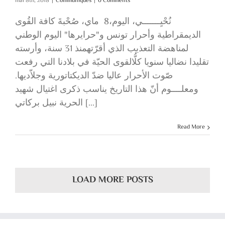
mai 8th, 2018
|
Communiqués
|
0 Comments
نُحْيِـــــــي، اليوم،8 ماي، صُحْبةَ كافة القُوى
الديمقراطية وأحرار تونس و"حرايرها" اليوم الوطني
لمناهضة التعذيب الذي أقرّتهمنذ 31 سنة، وأرسته
تقليدا نضاليا سنويا كلُّالقوى الحيّة في بلادنا التي رفعت
صّوت الأحرار عاليا ضدّ الديكتاتورية وجلاّديها.
ومعلــــوم أنّ هذا التاريخ يناسب ذكرى اغتيال شهيد
الحرية نبيل بركاتي [...]
Read More
LOAD MORE POSTS