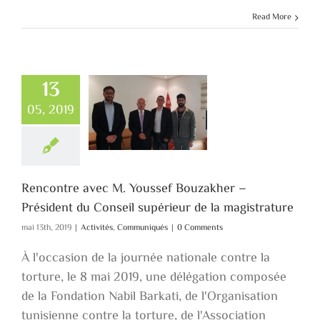
Read More
13
contre avec M.
ssef Bouzakher
05, 2019
 Président du
nseil supérieur
la magistrature
vités
Communiqués
Rencontre avec M. Youssef Bouzakher –
Président du Conseil supérieur de la magistrature
mai 13th, 2019
|
Activités
,
Communiqués
|
0 Comments
À l'occasion de la journée nationale contre la
torture, le 8 mai 2019, une délégation composée
de la Fondation Nabil Barkati, de l'Organisation
tunisienne contre la torture, de l'Association