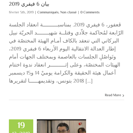
بيان 6 فيفري 2019
février 5th, 2019
|
Communiqués
,
Non classé
|
0 Comments
ڨعفور، 6 فيفري 2019. بمناسبــــــــــة انعقاد الجلسة
الرّابعة لمُحاكمة جلاّدي وقتلــة شهيــــــــد الحريّة نبيل
البركاتي التي تنعقد بالكاف أمـام الهيئة المختصّة في
إطار العدالة الانتقالية اليوم الأربعاء 6 فبفري 2019،
وتَواصُلِ الجلسات بالعاصمة وبمختلف الجهات أمام
الهيئات المختصّة، وعلى إثــــــــــر انعقاد ندوة اختتام
أعمال هيئة الحقيقة والكرامة يوميْ 14 و15 ديسمبر
2018 بتونس، وتقديمهــــــا لتقريرها [...]
Read More
Clôture des
avaux de l’IVD :
19
Ces dossiers