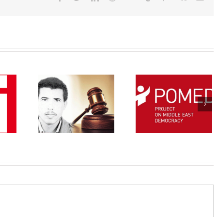
cès de
Hommage à Nab
TAAT Calls For
sinat de
Barakati,
Abolishment of
arakati
assassiné le 0
Death Penalty
orté
Mai 1987