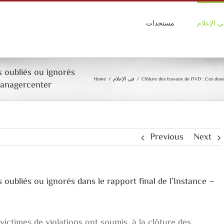
ي الإعلام
مستجدات
s oubliés ou ignorés
Home
/
في الإعلام
/
Clôture des travaux de l’IVD : Ces doss
managercenter
Previous
Next
 oubliés ou ignorés dans le rapport final de l’Instance –
ictimes de violations ont soumis, à la clôture des