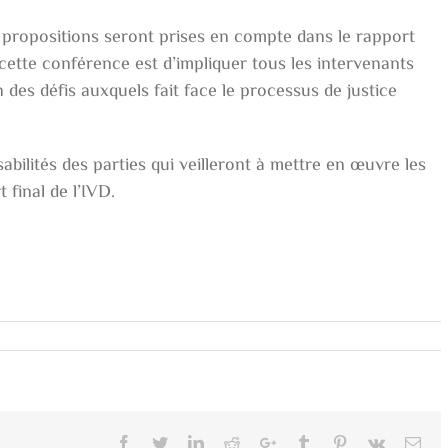
 propositions seront prises en compte dans le rapport
e cette conférence est d’impliquer tous les intervenants
n des défis auxquels fait face le processus de justice
sabilités des parties qui veilleront à mettre en œuvre les
final de l’IVD.
Facebook
Twitter
LinkedIn
Reddit
Google+
Tumblr
Pinterest
Vk
Ema