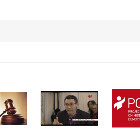
ure des travaux
e l’IVD : Ces
siers oubliés ou
TAAT Calls For
H
gnorés dans le
Abolishment of Death
Ba
pport final de
Penalty
l’Instance –
managercenter