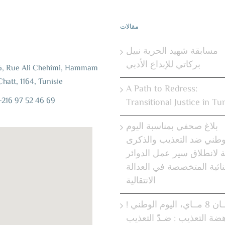
مقالات
إ
مسابقة شهيد الحرية نبيل
بركاتي للإبداع الأدبي
6, Rue Ali Chehimi, Hammam
Chatt, 1164, Tunisie
A Path to Redress:
+216 97 52 46 69
Transitional Justice in Tun
بلاغ صحفي بمناسبة اليوم
وطني ضد التعذيب والذكرى
ية لانطلاق سير عمل الدوائر
نائية المتخصصة في العدالة
الانتقالية
! بيـــان 8 مــاي، اليوم الوطني
هضة التعذيب : ضـدّ التعذيب