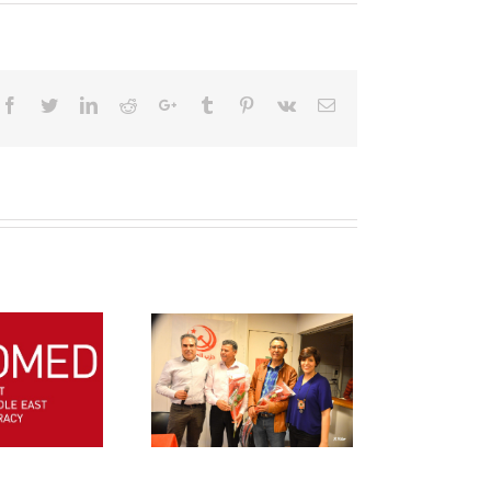
Facebook
Twitter
LinkedIn
Reddit
Google+
Tumblr
Pinterest
Vk
Email
ommage à Nabil
rakati, assassiné
le 08 Mai 1987