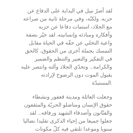
لقد أصرّ نبيل في البداية على الدفاع عن
حزبه. ولكنّه، وفي مرحلة ثانية من صراعه
مع الجلاد، استمات دفاعا عن حزبه
وأفكاره ومبادئه وإنسانيته. لقد خيّر بصفة
واعية التخلي عن حقّه في الحياة مقابل
التمسك بجملة أخرى من الحقوق، كالحق
في التفكير والتعبير والتنظم والضمير
والكرامة… وتحدّي الجلاد وآلته وانتصر عليه
بقبول الموت دون الرضوخ لإرادته
المستبدّة.
وجعلت العائلة ومدينة قعفور ونشطاء
حقوق الإنسان ومناضلو الحريّة والمثقفون
والفنّانون وأصدقاء الشهيد ورفاقه… لقد
جعلوا جميعا من إحياء الذكرى تقليدا نضاليا
سنويا وموعدا تلتقي فيه كلّ مكونات