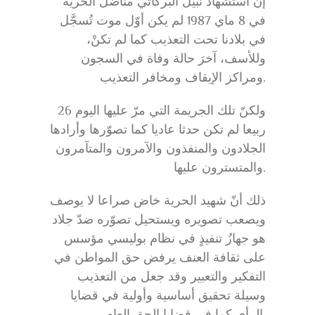
إنّ استشهاد نبيل البركاتي مناضل الحرية
في 8 ماي 1987 لم يكن أوّل موت تُسجَّل
في بلادنا تحت التعذيب كما لم تكنْ،
وللأسف، آخرَ حالة وفاة في السجون
ومراكز الإيقاف ومخافر التعذيب.
ولكنّ تلك الجريمة التي مرّ عليها اليوم 26
ربيعا لم تكن حدثا عاديا كما تصوّرها وأرادها
الجلادون والمنفذون والآمرون والمتآمرون
والمتسترون عليها.
ذلك أنّ شهيد الحرية خاض صراعا لا يوصف
ويصعب تصويره ويستحيل تصوّره ضدّ جلاد
هو جهازُ تنفيذٍ في نظام بوليسي مؤسس
على ثقافة العنف يرفض حق المواطن في
التفكير والتعبير وقد جعل من التعذيب
وسيلة تحقيق أساسية وأولية في قضايا