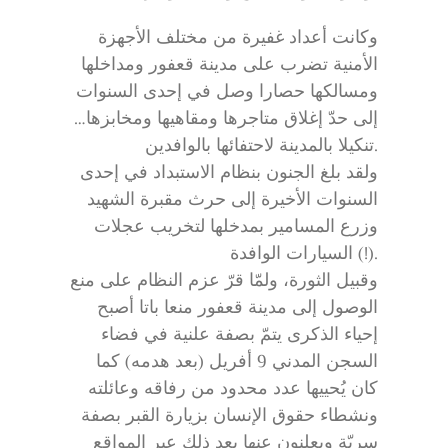
وكانت أعداد غفيرة من مختلف الأجهزة
الأمنية تضرب على مدينة قعفور ومداخلها
ومسالكها حصارا وصل في إحدى السنوات
إلى حدّ إغلاق متاجرها ومقاهيها ومخابزها…
تنكيلا بالمدينة لاحتفائها بالوافدين.
ولقد بلغ الجنون بنظام الاستبداد في إحدى
السنوات الأخيرة إلى حرث مقبرة الشهيد
وزرع المسامير بمدخلها لتخريب عجلات
السيارات الوافدة (!).
وقبيل الثورة، ولمّا قرّ عزم النظام على منع
الوصول إلى مدينة قعفور منعا باتا أصبح
إحياء الذكرى يتمّ بصفة علنية في فضاء
السجن المدني 9 أفريل (بعد هدمه) كما
كان يُحييها عدد محدود من رفاقه وعائلته
ونشطاء حقوق الإنسان بزيارة القبر بصفة
سريّة ويعلنون عنها بعد ذلك عبر المواقع