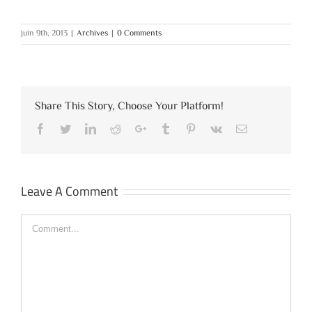
juin 9th, 2013
|
Archives
|
0 Comments
Share This Story, Choose Your Platform!
Facebook
Twitter
LinkedIn
Reddit
Google+
Tumblr
Pinterest
Vk
Email
Leave A Comment
Comment