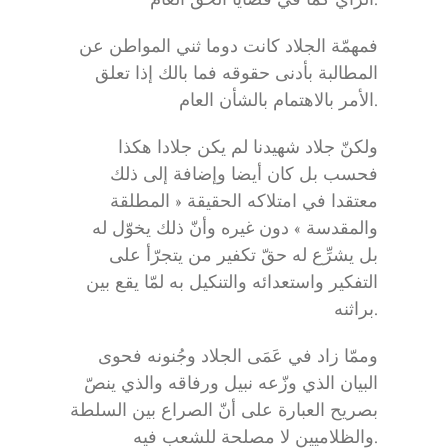
الرأي كما في قضايا الحق العام.
فمهمّة الجلاد كانت دوما ثني المواطن عن
المطالبة بأدنى حقوقه فما بالك إذا تعلق
الأمر بالاهتمام بالشأن العام.
ولكنّ جلاد شهيدنا لم يكن جلادا هكذا
فحسب بل كان أيضا وإضافة إلى ذلك
معتقدا في امتلاكه الحقيقة « المطلقة
والمقدسة » دون غيره وأنّ ذلك يخوّل له
بل يشرِّع له حقّ تكفير من يتجرّأ على
التفكير واستعدائه والتنكيل به لمّا يقع بين
براثنه.
وممّا زاد في عَمَى الجلاد وجُنونه فحوى
البيان الذي وزّعه نبيل ورفاقه والذي ينصّ
بصريح العبارة على أنّ الصراع بين السلطة
والظلاميين لا مصلحة للشعب فيه.