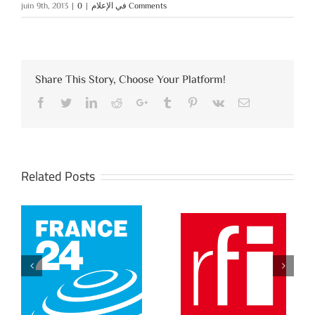
juin 9th, 2013
|
|
في الإعلام
0 Comments
Share This Story, Choose Your Platform!
Facebook
Twitter
LinkedIn
Reddit
Google+
Tumblr
Pinterest
Vk
Email
Related Posts
Le processus de
Le procès de
la justice
l’assassinat de
transitionnelle
Nabil Barakati
t
continue en
reporté
Tunisie