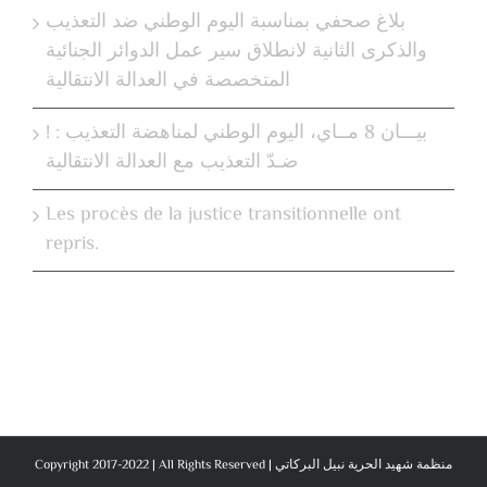
بلاغ صحفي بمناسبة اليوم الوطني ضد التعذيب
والذكرى الثانية لانطلاق سير عمل الدوائر الجنائية
المتخصصة في العدالة الانتقالية
! بيـــان 8 مــاي، اليوم الوطني لمناهضة التعذيب :
ضـدّ التعذيب مع العدالة الانتقالية
Les procès de la justice transitionnelle ont
repris.
Copyright 2017-2022 | All Rights Reserved | منظمة شهيد الحرية نبيل البركاتي