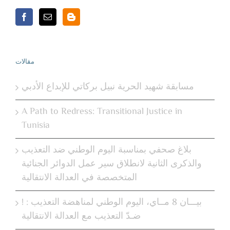
مقالات
مسابقة شهيد الحرية نبيل بركاتي للإبداع الأدبي
A Path to Redress: Transitional Justice in
Tunisia
بلاغ صحفي بمناسبة اليوم الوطني ضد التعذيب
والذكرى الثانية لانطلاق سير عمل الدوائر الجنائية
المتخصصة في العدالة الانتقالية
! بيـــان 8 مــاي، اليوم الوطني لمناهضة التعذيب :
ضـدّ التعذيب مع العدالة الانتقالية